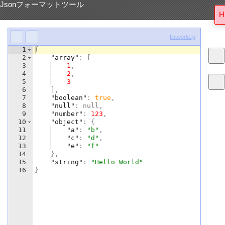
Jsonフォーマットツール
H
flatworld.jp
1
{
2
"array"
:
[
3
1
,
4
2
,
5
3
6
]
,
7
"boolean"
:
true
,
8
"null"
: null,
9
"number"
:
123
,
10
"object"
:
{
11
"a"
:
"b"
,
12
"c"
:
"d"
,
13
"e"
:
"f"
14
}
,
15
"string"
:
"Hello World"
16
}