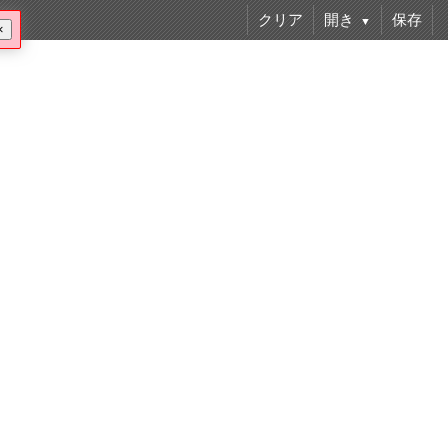
クリア
開き
保存
▼
×